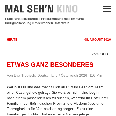
Frankfurts einzigartiges Programmkino mit Filmkunst
in
Originalfassung mit deutschen Untertiteln
HEUTE
08. AUGUST 2026
17:30 UHR
ETWAS GANZ BESONDERES
Von Eva Trobisch, Deutschland / Österreich 2026, 116 Min.
Wer bist Du und was macht Dich aus?“ wird Lea vom Team
einer Castingshow gefragt. Sie weiß es nicht. Und beginnt,
nach einem passenden Ich zu suchen, während im Hotel ihrer
Familie in der thüringischen Provinz tote Fledermäuse unter
Tortenglocken für Verunsicherung sorgen. Es ist eine
Familiengeschichte. Und es ist eine Gemengelage.