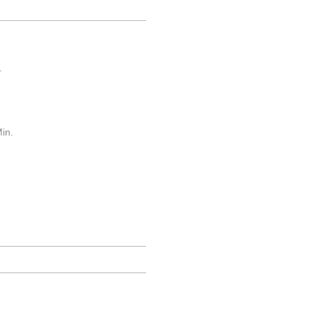
.
in.