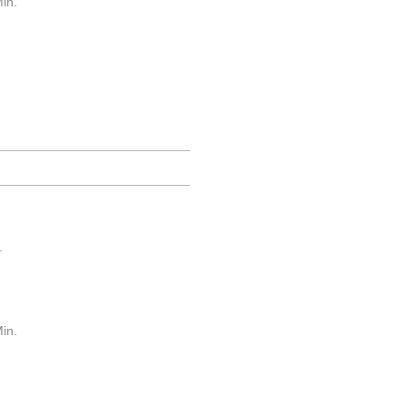
in.
.
in.