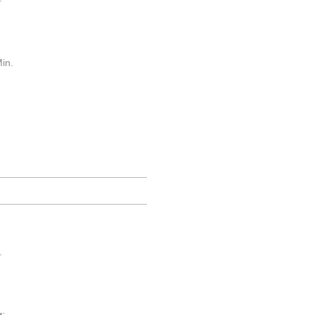
in.
.