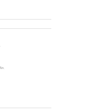
.
in.