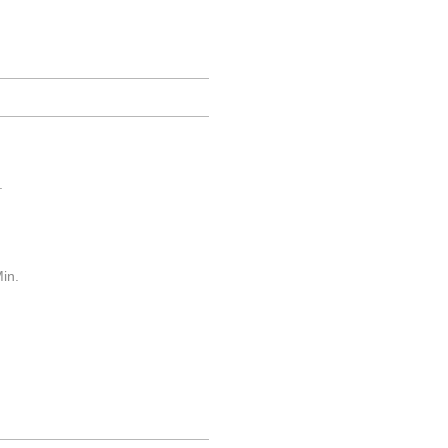
.
in.