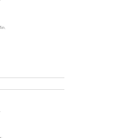
in.
.