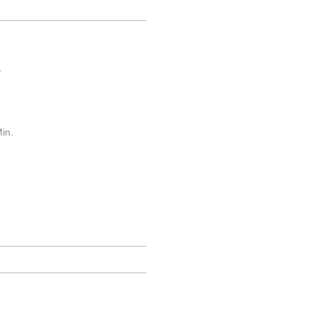
.
in.