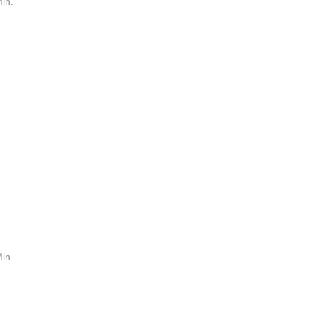
in.
.
in.