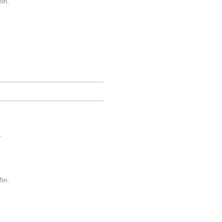
in.
.
in.