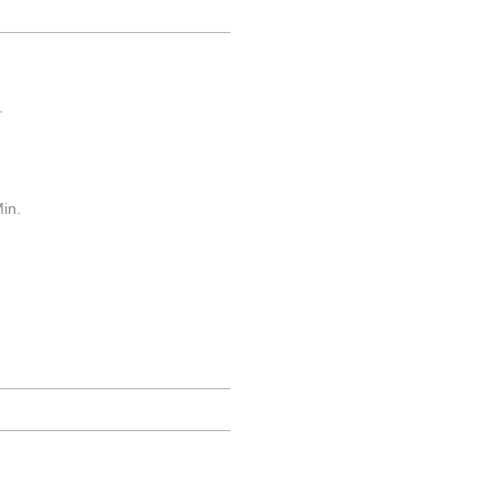
.
in.