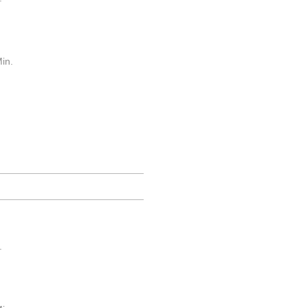
in.
.