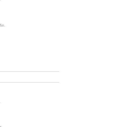
in.
.