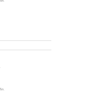
in.
.
in.