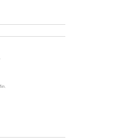
.
in.