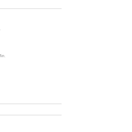
.
in.