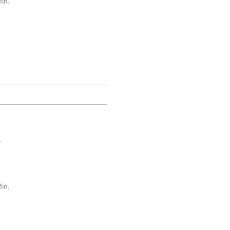
in.
.
in.