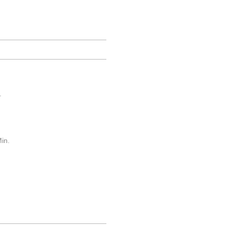
.
in.