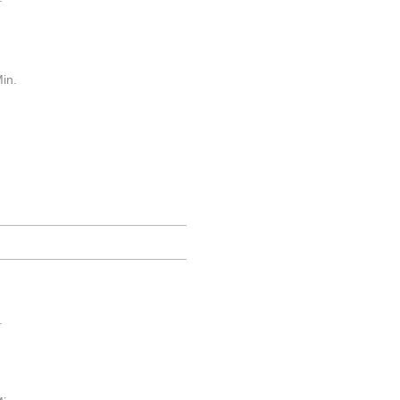
in.
.