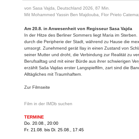
von Sasa Vajda, Deutschland 2026, 87 Min.
Mit Mohammed Yassin Ben Majdouba, Flor Prieto Catema
Am 20.8. in Anwesenheit von Regisseur Sasa Vajda
In der Hitze des Berliner Sommers liegt Maria im Sterben. 
durch die Peripherie der Stadt, während zu Hause die mexi
umsorgt. Zunehmend gerät Ilay in einen Zustand von Schla
seiner Mutter und droht, die Verbindung zur Realität zu ve
Berufsalltag und mit einer Bürde aus ihrer schwierigen Ver
erzählt Saša Vajdas erster Langspielfilm, zart sind die B
Alltägliches mit Traumhaftem.
Zur Filmseite
Film in der IMDb suchen
TERMINE
Do. 20.08., 20:00
Fr. 21.08. bis Di. 25.08., 17:45