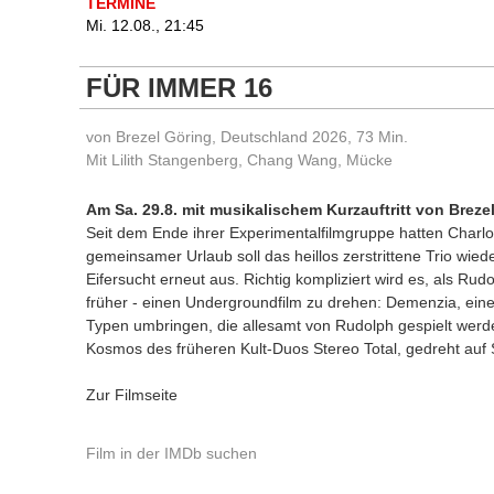
TERMINE
Mi. 12.08., 21:45
FÜR IMMER 16
von Brezel Göring, Deutschland 2026, 73 Min.
Mit Lilith Stangenberg, Chang Wang, Mücke
Am Sa. 29.8. mit musikalischem Kurzauftritt von Breze
Seit dem Ende ihrer Experimentalfilmgruppe hatten Charl
gemeinsamer Urlaub soll das heillos zerstrittene Trio wi
Eifersucht erneut aus. Richtig kompliziert wird es, als Ru
früher - einen Undergroundfilm zu drehen: Demenzia, eine
Typen umbringen, die allesamt von Rudolph gespielt werde
Kosmos des früheren Kult-Duos Stereo Total, gedreht auf 
Zur Filmseite
Film in der IMDb suchen