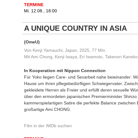
TERMINE
Mi. 12.08., 18:00
A UNIQUE COUNTRY IN ASIA
(OmeU)
Von Kenji Yamauchi, Japan, 2025, 77 Min.
Mit Ami Chong, Kenji Iwaya, Eri Iwamoto, Takenori Kaneko
In Kooperation mit Nippon Connection
Für Yoko liegen Care- und Sexarbeit nahe beieinander: Wäh
Hause um ihren pflegebedürftigen Schwiegervater. Zwisc
gekleidete Herren als Freier und erfüllt deren sexuelle W
über den ermordeten japanischen Premierminister Shinzo 
kammerspielartigen Satire die perfekte Balance zwischen B
großartige Ami CHONG.
Film in der IMDb suchen